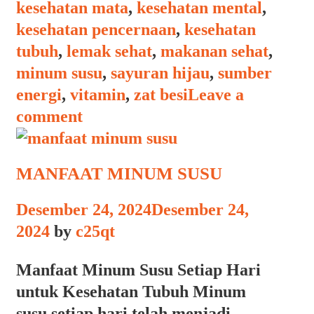
kesehatan mata
,
kesehatan mental
,
kesehatan pencernaan
,
kesehatan
tubuh
,
lemak sehat
,
makanan sehat
,
minum susu
,
sayuran hijau
,
sumber
energi
,
vitamin
,
zat besi
Leave a
comment
MANFAAT MINUM SUSU
Desember 24, 2024
Desember 24,
2024
by
c25qt
Manfaat Minum Susu Setiap Hari
untuk Kesehatan Tubuh Minum
susu setiap hari telah menjadi