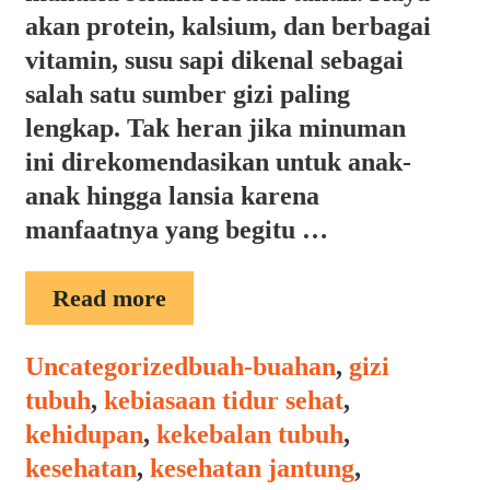
akan protein, kalsium, dan berbagai
vitamin, susu sapi dikenal sebagai
salah satu sumber gizi paling
lengkap. Tak heran jika minuman
ini direkomendasikan untuk anak-
anak hingga lansia karena
manfaatnya yang begitu …
MANFAAT
Read more
SUSU
SAPI
Categories
Tags
Uncategorized
buah-buahan
,
gizi
tubuh
,
kebiasaan tidur sehat
,
kehidupan
,
kekebalan tubuh
,
kesehatan
,
kesehatan jantung
,