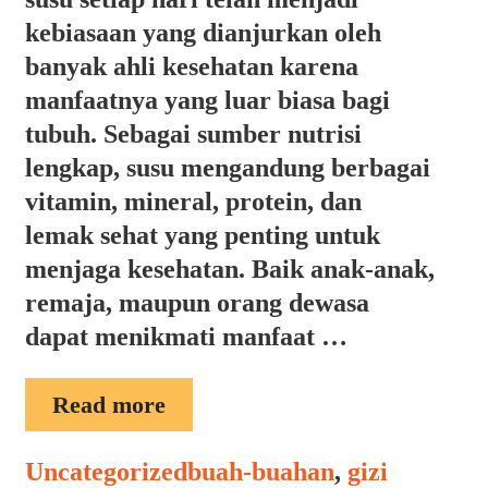
kebiasaan yang dianjurkan oleh
banyak ahli kesehatan karena
manfaatnya yang luar biasa bagi
tubuh. Sebagai sumber nutrisi
lengkap, susu mengandung berbagai
vitamin, mineral, protein, dan
lemak sehat yang penting untuk
menjaga kesehatan. Baik anak-anak,
remaja, maupun orang dewasa
dapat menikmati manfaat …
MANFAAT
Read more
MINUM
SUSU
Categories
Tags
Uncategorized
buah-buahan
,
gizi