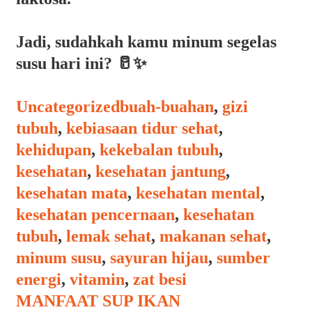
Jadi, sudahkah kamu minum segelas
susu hari ini? 🥛✨
Categories
Tags
Uncategorized
buah-buahan
,
gizi
tubuh
,
kebiasaan tidur sehat
,
kehidupan
,
kekebalan tubuh
,
kesehatan
,
kesehatan jantung
,
kesehatan mata
,
kesehatan mental
,
kesehatan pencernaan
,
kesehatan
tubuh
,
lemak sehat
,
makanan sehat
,
minum susu
,
sayuran hijau
,
sumber
energi
,
vitamin
,
zat besi
Post
MANFAAT SUP IKAN