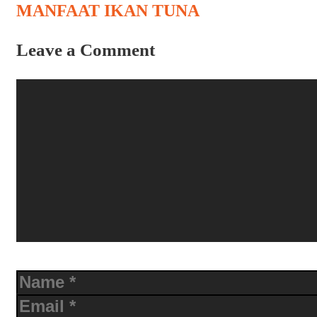
navigation
MANFAAT IKAN TUNA
Leave a Comment
Comment
Name
Email