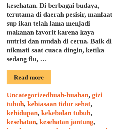
kesehatan. Di berbagai budaya,
terutama di daerah pesisir, manfaat
sup ikan telah lama menjadi
makanan favorit karena kaya
nutrisi dan mudah di cerna. Baik di
nikmati saat cuaca dingin, ketika
sedang flu, …
MANFAAT
Read more
SUP
IKAN
Categories
Tags
Uncategorized
buah-buahan
,
gizi
tubuh
,
kebiasaan tidur sehat
,
kehidupan
,
kekebalan tubuh
,
kesehatan
,
kesehatan jantung
,