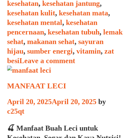
kesehatan
,
kesehatan jantung
,
kesehatan kulit
,
kesehatan mata
,
kesehatan mental
,
kesehatan
pencernaan
,
kesehatan tubuh
,
lemak
sehat
,
makanan sehat
,
sayuran
hijau
,
sumber energi
,
vitamin
,
zat
besi
Leave a comment
MANFAAT LECI
April 20, 2025
April 20, 2025
by
c25qt
🍒 Manfaat Buah Leci untuk
Kesehatan, Segar dan Kaya Nutrisi!