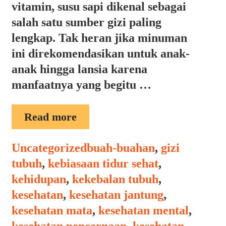
vitamin, susu sapi dikenal sebagai
salah satu sumber gizi paling
lengkap. Tak heran jika minuman
ini direkomendasikan untuk anak-
anak hingga lansia karena
manfaatnya yang begitu …
MANFAAT
Read more
SUSU
SAPI
Categories
Tags
Uncategorized
buah-buahan
,
gizi
tubuh
,
kebiasaan tidur sehat
,
kehidupan
,
kekebalan tubuh
,
kesehatan
,
kesehatan jantung
,
kesehatan mata
,
kesehatan mental
,
kesehatan pencernaan
,
kesehatan