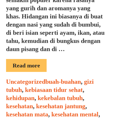
semakin populer karena rasanya
yang gurih dan aromanya yang
khas. Hidangan ini biasanya di buat
dengan nasi yang sudah di bumbui,
di beri isian seperti ayam, ikan, atau
tahu, kemudian di bungkus dengan
daun pisang dan di …
MANFAAT
Read more
NASI
BAKAR
Categories
Tags
Uncategorized
buah-buahan
,
gizi
tubuh
,
kebiasaan tidur sehat
,
kehidupan
,
kekebalan tubuh
,
kesehatan
,
kesehatan jantung
,
kesehatan mata
,
kesehatan mental
,