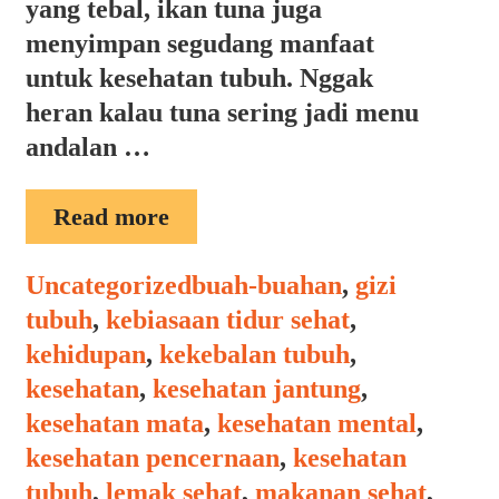
yang tebal, ikan tuna juga
menyimpan segudang manfaat
untuk kesehatan tubuh. Nggak
heran kalau tuna sering jadi menu
andalan …
MANFAAT
Read more
IKAN
TUNA
Categories
Tags
Uncategorized
buah-buahan
,
gizi
tubuh
,
kebiasaan tidur sehat
,
kehidupan
,
kekebalan tubuh
,
kesehatan
,
kesehatan jantung
,
kesehatan mata
,
kesehatan mental
,
kesehatan pencernaan
,
kesehatan
tubuh
,
lemak sehat
,
makanan sehat
,