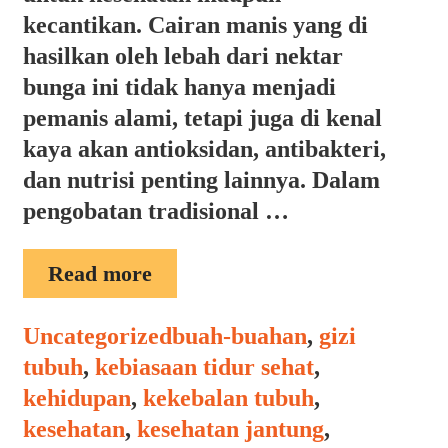
kecantikan. Cairan manis yang di
hasilkan oleh lebah dari nektar
bunga ini tidak hanya menjadi
pemanis alami, tetapi juga di kenal
kaya akan antioksidan, antibakteri,
dan nutrisi penting lainnya. Dalam
pengobatan tradisional …
MANFAAT
Read more
MADU
Categories
Tags
Uncategorized
buah-buahan
,
gizi
tubuh
,
kebiasaan tidur sehat
,
kehidupan
,
kekebalan tubuh
,
kesehatan
,
kesehatan jantung
,