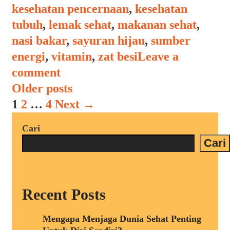
kesehatan pencernaan
,
kesehatan
tubuh
,
lemak sehat
,
makanan sehat
,
nasi bakar
,
sayuran hijau
,
sumber
energi
,
vitamin
,
zat besi
Leave a
comment
Post
Older posts
navigation
1
2
…
4
Next →
Cari
Cari
Recent Posts
Mengapa Menjaga Dunia Sehat Penting