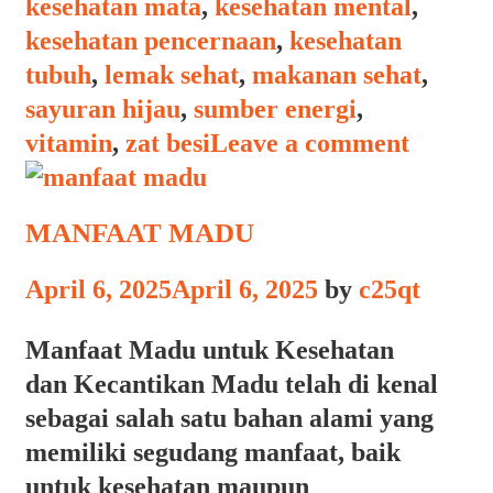
kesehatan mata
,
kesehatan mental
,
kesehatan pencernaan
,
kesehatan
tubuh
,
lemak sehat
,
makanan sehat
,
sayuran hijau
,
sumber energi
,
vitamin
,
zat besi
Leave a comment
MANFAAT MADU
April 6, 2025
April 6, 2025
by
c25qt
Manfaat Madu untuk Kesehatan
dan Kecantikan Madu telah di kenal
sebagai salah satu bahan alami yang
memiliki segudang manfaat, baik
untuk kesehatan maupun