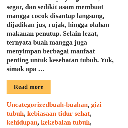
segar, dan sedikit asam membuat
mangga cocok disantap langsung,
dijadikan jus, rujak, hingga olahan
makanan penutup. Selain lezat,
ternyata buah mangga juga
menyimpan berbagai manfaat
penting untuk kesehatan tubuh. Yuk,
simak apa …
MANFAAT
Read more
MANGGA
Categories
Tags
Uncategorized
buah-buahan
,
gizi
tubuh
,
kebiasaan tidur sehat
,
kehidupan
,
kekebalan tubuh
,