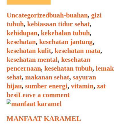
PISANG
Categories
Tags
Uncategorized
buah-buahan
,
gizi
tubuh
,
kebiasaan tidur sehat
,
kehidupan
,
kekebalan tubuh
,
kesehatan
,
kesehatan jantung
,
kesehatan kulit
,
kesehatan mata
,
kesehatan mental
,
kesehatan
pencernaan
,
kesehatan tubuh
,
lemak
sehat
,
makanan sehat
,
sayuran
hijau
,
sumber energi
,
vitamin
,
zat
besi
Leave a comment
MANFAAT KARAMEL