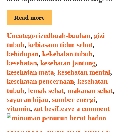
MANFAAT
Read more
KARAMEL
Categories
Tags
Uncategorized
buah-buahan
,
gizi
tubuh
,
kebiasaan tidur sehat
,
kehidupan
,
kekebalan tubuh
,
kesehatan
,
kesehatan jantung
,
kesehatan mata
,
kesehatan mental
,
kesehatan pencernaan
,
kesehatan
tubuh
,
lemak sehat
,
makanan sehat
,
sayuran hijau
,
sumber energi
,
vitamin
,
zat besi
Leave a comment