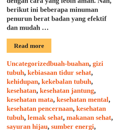
dengan cara yang lebih aman. Nah,
berikut ini beberapa minuman
penurun berat badan yang efektif
dan mudah …
MINUMAN
Read more
PENURUN
BERAT
Categories
Tags
Uncategorized
buah-buahan
,
gizi
BADAN
tubuh
,
kebiasaan tidur sehat
,
kehidupan
,
kekebalan tubuh
,
kesehatan
,
kesehatan jantung
,
kesehatan mata
,
kesehatan mental
,
kesehatan pencernaan
,
kesehatan
tubuh
,
lemak sehat
,
makanan sehat
,
sayuran hijau
,
sumber energi
,