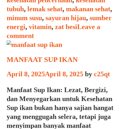
tubuh
,
lemak sehat
,
makanan sehat
,
minum susu
,
sayuran hijau
,
sumber
energi
,
vitamin
,
zat besi
Leave a
comment
MANFAAT SUP IKAN
April 8, 2025
April 8, 2025
by
c25qt
Manfaat Sup Ikan: Lezat, Bergizi,
dan Menyegarkan untuk Kesehatan
Sup ikan bukan hanya sajian hangat
yang menggugah selera, tetapi juga
menyimpan banyak manfaat