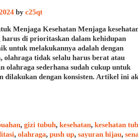
2024
by
c25qt
tuk Menjaga Kesehatan Menjaga kesehata
harus di prioritaskan dalam kehidupan
rbaik untuk melakukannya adalah dengan
 olahraga tidak selalu harus berat atau
 olahraga sederhana sudah cukup untuk
 dilakukan dengan konsisten. Artikel ini a
buahan
,
gizi tubuh
,
kesehatan
,
kesehatan tu
itasi
,
olahraga
,
push up
,
sayuran hijau
,
sen