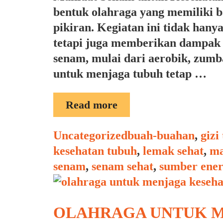
bentuk olahraga yang memiliki 
pikiran. Kegiatan ini tidak han
tetapi juga memberikan dampak p
senam, mulai dari aerobik, zumba
untuk menjaga tubuh tetap …
MANFAAT
Read more
SENAM
Categories
Tags
Uncategorized
buah-buahan
,
gizi
kesehatan tubuh
,
lemak sehat
,
ma
senam
,
senam sehat
,
sumber ener
OLAHRAGA UNTUK M