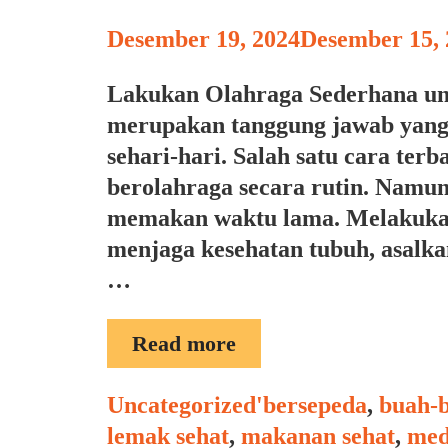
Desember 19, 2024
Desember 15, 
Lakukan Olahraga Sederhana un
merupakan tanggung jawab yang 
sehari-hari. Salah satu cara te
berolahraga secara rutin. Namun,
memakan waktu lama. Melakukan
menjaga kesehatan tubuh, asalkan
…
OLAHRAGA
Read more
UNTUK
MENJAGA
Categories
Tags
Uncategorized
'bersepeda
,
buah-
KESEHATAN
lemak sehat
,
makanan sehat
,
med