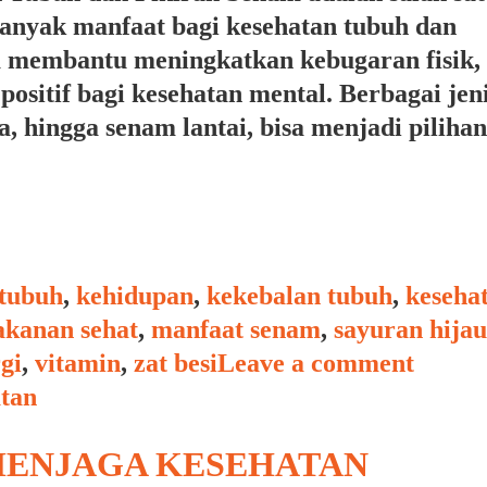
banyak manfaat bagi kesehatan tubuh dan
ya membantu meningkatkan kebugaran fisik,
ositif bagi kesehatan mental. Berbagai jen
, hingga senam lantai, bisa menjadi pilihan
 tubuh
,
kehidupan
,
kekebalan tubuh
,
keseha
kanan sehat
,
manfaat senam
,
sayuran hijau
gi
,
vitamin
,
zat besi
Leave a comment
ENJAGA KESEHATAN