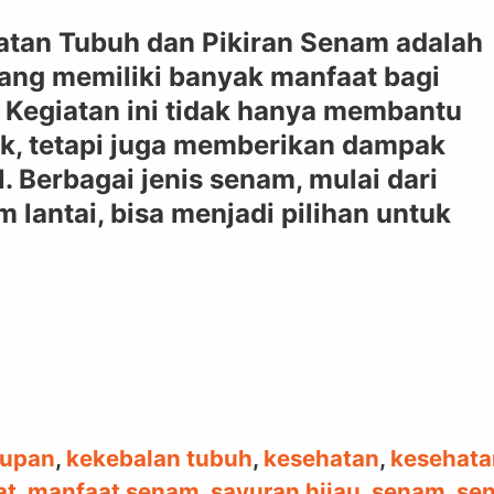
tan Tubuh dan Pikiran Senam adalah
yang memiliki banyak manfaat bagi
. Kegiatan ini tidak hanya membantu
k, tetapi juga memberikan dampak
. Berbagai jenis senam, mulai dari
 lantai, bisa menjadi pilihan untuk
dupan
,
kekebalan tubuh
,
kesehatan
,
kesehata
at
,
manfaat senam
,
sayuran hijau
,
senam
,
se