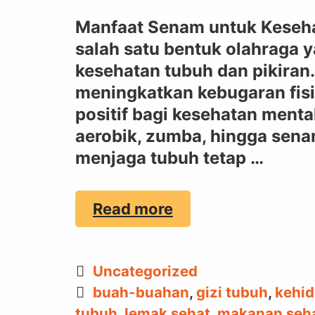
Manfaat Senam untuk Keseha
salah satu bentuk olahraga 
kesehatan tubuh dan pikiran
meningkatkan kebugaran fisi
positif bagi kesehatan mental
aerobik, zumba, hingga senam
menjaga tubuh tetap …
MANFAAT
Read more
SENAM
Categories
Uncategorized
Tags
buah-buahan
,
gizi tubuh
,
kehi
tubuh
,
lemak sehat
,
makanan seh