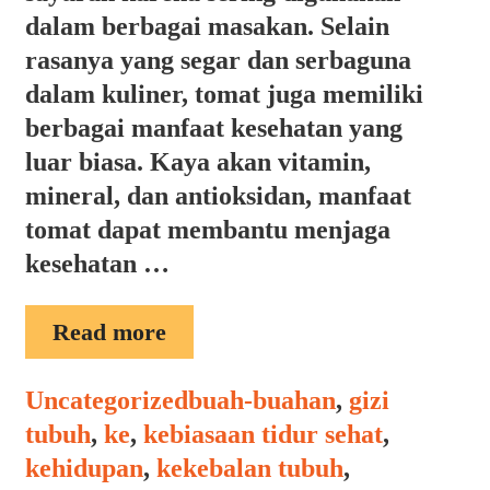
dalam berbagai masakan. Selain
rasanya yang segar dan serbaguna
dalam kuliner, tomat juga memiliki
berbagai manfaat kesehatan yang
luar biasa. Kaya akan vitamin,
mineral, dan antioksidan, manfaat
tomat dapat membantu menjaga
kesehatan …
MANFAAT
Read more
TOMAT
Categories
Tags
Uncategorized
buah-buahan
,
gizi
tubuh
,
ke
,
kebiasaan tidur sehat
,
kehidupan
,
kekebalan tubuh
,