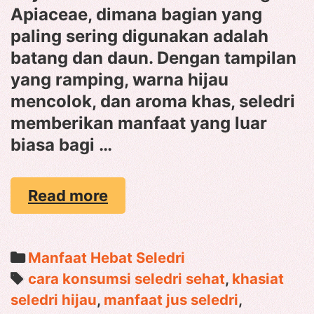
Apiaceae, dimana bagian yang
paling sering digunakan adalah
batang dan daun. Dengan tampilan
yang ramping, warna hijau
mencolok, dan aroma khas, seledri
memberikan manfaat yang luar
biasa bagi …
Manfaat
Read more
Hebat
Seledri:
Sayuran
Categories
Manfaat Hebat Seledri
Hijau
Tags
cara konsumsi seledri sehat
,
khasiat
Penurun
seledri hijau
,
manfaat jus seledri
,
Tekanan