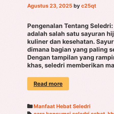
Agustus 23, 2025
by
c25qt
Pengenalan Tentang Seledri:
adalah salah satu sayuran h
kuliner dan kesehatan. Sayur
dimana bagian yang paling s
Dengan tampilan yang rampi
khas, seledri memberikan ma
Manfaat
Read more
Hebat
Seledri:
Sayuran
Categories
Manfaat Hebat Seledri
Hijau
Tags
cara konsumsi seledri sehat
,
kh