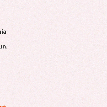
nia
un.
aat