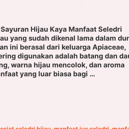
 Sayuran Hijau Kaya Manfaat Seledri
ijau yang sudah dikenal lama dalam du
an ini berasal dari keluarga Apiaceae,
ering digunakan adalah batang dan da
ng, warna hijau mencolok, dan aroma
nfaat yang luar biasa bagi …
asiat seledri hijau
,
manfaat jus seledri
,
manf