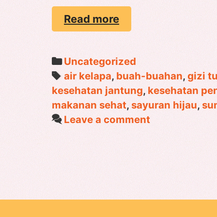
MANFAAT
Read more
MINUM
AIR
KELAPA
Categories
Uncategorized
Tags
air kelapa
,
buah-buahan
,
gizi 
kesehatan jantung
,
kesehatan pe
makanan sehat
,
sayuran hijau
,
su
Leave a comment