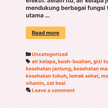
efektif. Selain itu, air kela
mendukung berbagai fungsi t
utama …
MANFAAT
Read more
AIR
KELAPA
Categories
Uncategorized
Tags
air kelapa
,
buah-buahan
,
gizi 
kesehatan jantung
,
kesehatan ma
kesehatan tubuh
,
lemak sehat
,
ma
vitamin
,
zat besi
Leave a comment