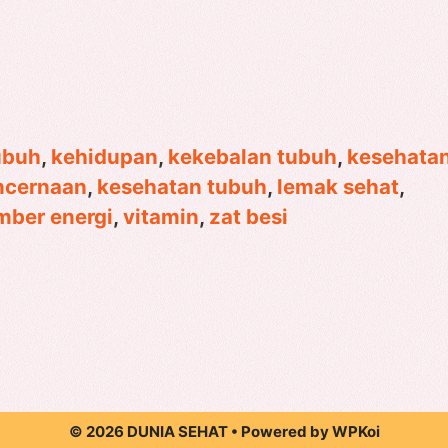
tubuh
,
kehidupan
,
kekebalan tubuh
,
kesehata
ncernaan
,
kesehatan tubuh
,
lemak sehat
,
mber energi
,
vitamin
,
zat besi
© 2026 DUNIA SEHAT
• Powered by
WPKoi