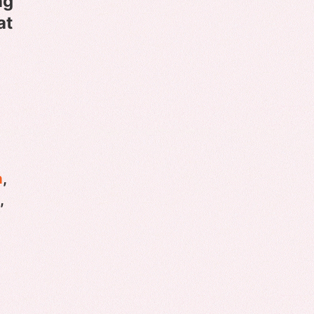
ng
at
n
,
,