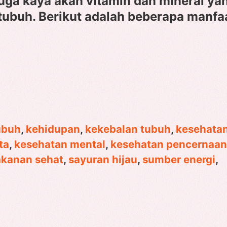
pa juga kaya akan vitamin dan mineral ya
ubuh. Berikut adalah beberapa manfa
tubuh
,
kehidupan
,
kekebalan tubuh
,
kesehata
ta
,
kesehatan mental
,
kesehatan pencernaan
kanan sehat
,
sayuran hijau
,
sumber energi
,