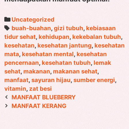
Categories
Uncategorized
Tags
buah-buahan
,
gizi tubuh
,
kebiasaan
tidur sehat
,
kehidupan
,
kekebalan tubuh
,
kesehatan
,
kesehatan jantung
,
kesehatan
mata
,
kesehatan mental
,
kesehatan
pencernaan
,
kesehatan tubuh
,
lemak
sehat
,
makanan
,
makanan sehat
,
manfaat
,
sayuran hijau
,
sumber energi
,
vitamin
,
zat besi
Post
MANFAAT BLUEBERRY
navigation
MANFAAT KERANG