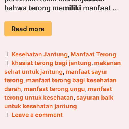
bahwa terong memiliki manfaat …
5
Read more
Manfaat
Terong
untuk
Categories
Kesehatan Jantung
,
Manfaat Terong
Kesehatan
Tags
khasiat terong bagi jantung
,
makanan
Jantung
sehat untuk jantung
,
manfaat sayur
yang
terong
,
manfaat terong bagi kesehatan
Sehat
darah
,
manfaat terong ungu
,
manfaat
terong untuk kesehatan
,
sayuran baik
untuk kesehatan jantung
Leave a comment