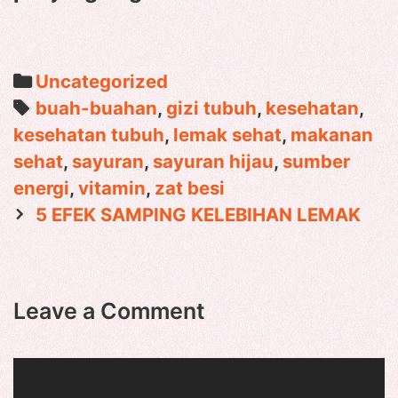
Categories
Uncategorized
Tags
buah-buahan
,
gizi tubuh
,
kesehatan
,
kesehatan tubuh
,
lemak sehat
,
makanan
sehat
,
sayuran
,
sayuran hijau
,
sumber
energi
,
vitamin
,
zat besi
Post
5 EFEK SAMPING KELEBIHAN LEMAK
navigation
Leave a Comment
Comment